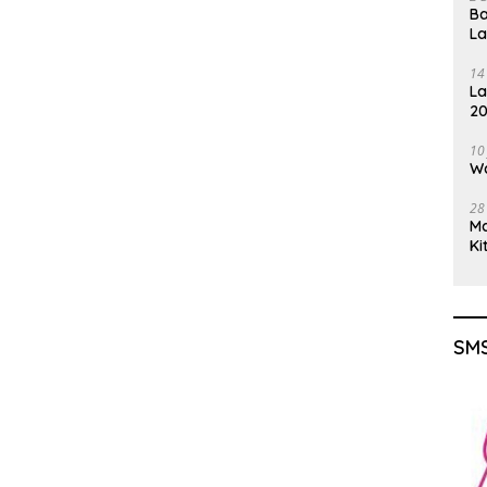
Ba
L
14
La
20
Gu
10
Wa
28
M
Ki
SMS