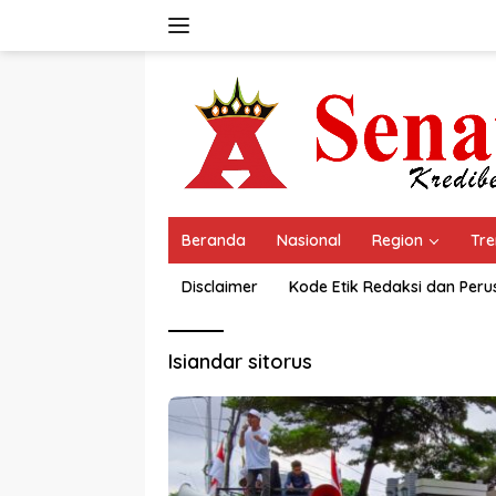
Langsung
ke
konten
Beranda
Nasional
Region
Tre
Disclaimer
Kode Etik Redaksi dan Per
Isiandar sitorus