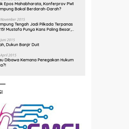
k Epos Mahabharata, Konferprov PWI
ampung Bakal Berdarah-Darah?
 November 2015
mpung Tengah Jadi Pilkada Terpanas
15! Mustafa Punya Kans Paling Besar,
nadi Jadi Kuda Hitam
 Juni 2015
h, Dukun Banjir Duit
 April 2015
au Dibawa Kemana Penegakan Hukum
ta?!
I