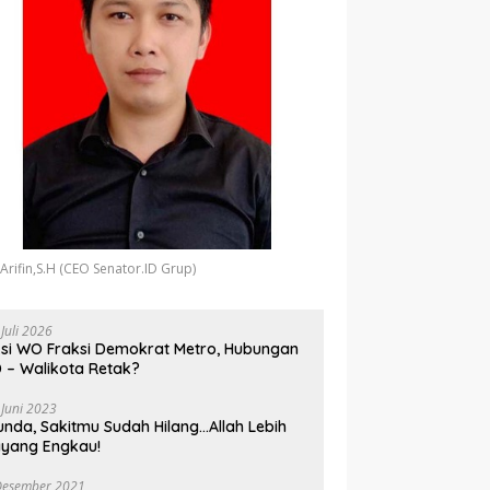
 Arifin,S.H (CEO Senator.ID Grup)
 Juli 2026
si WO Fraksi Demokrat Metro, Hubungan
 – Walikota Retak?
 Juni 2023
unda, Sakitmu Sudah Hilang…Allah Lebih
yang Engkau!
Desember 2021