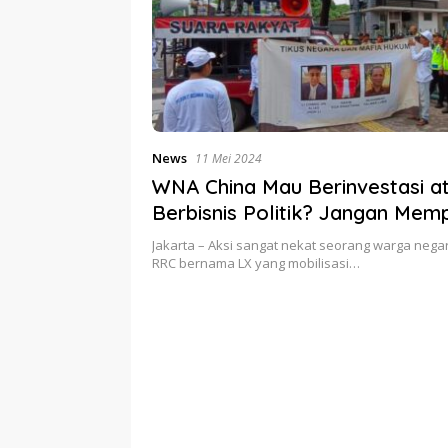
News
11 Mei 2024
WNA China Mau Berinvestasi a
Berbisnis Politik? Jangan Mempo
Hukum!
Jakarta – Aksi sangat nekat seorang warga negar
RRC bernama LX yang mobilisasi…