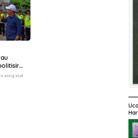
tau
litisir
a asing asal
Uca
Har