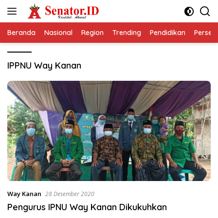
Langsung
ke
konten
Beranda
Nasional
Region
Trending
Pendidikan
Perseps
IPPNU Way Kanan
Way Kanan
28 Desember 2020
Pengurus IPNU Way Kanan Dikukuhkan