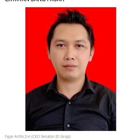
Fajar Arifin,S.H (CEO Senator.ID Grup)