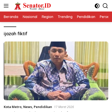
Langsung
ke
konten
Beranda
Nasional
Region
Trending
Pendidikan
Perseps
ijazah fiktif
Kota Metro
,
News
,
Pendidikan
17 Maret 2026