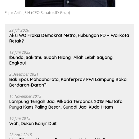
Fajar Arifin,S.H (CEO Senator.ID Grup)
29 Juli 2026
Aksi WO Fraksi Demokrat Metro, Hubungan PD – Walikota
Retak?
19 Juni 2023
Ibunda, Sakitmu Sudah Hilang…Allah Lebih Sayang
Engkau!
2 Desember 2021
Bak Epos Mahabharata, Konferprov PWI Lampung Bakal
Berdarah-Darah?
14 November 2015
Lampung Tengah Jadi Pilkada Terpanas 2015! Mustafa
Punya Kans Paling Besar, Gunadi Jadi Kuda Hitam
10 Juni 2015
Wah, Dukun Banjir Duit
28 April 2015