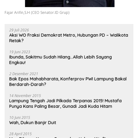
Fajar Arifin,S.H (CEO Senator.ID Grup)
29 Juli 2026
Aksi WO Fraksi Demokrat Metro, Hubungan PD – Walikota
Retak?
19 Juni 2023
Ibunda, Sakitmu Sudah Hilang…Allah Lebih Sayang
Engkau!
2 Desember 2021
Bak Epos Mahabharata, Konferprov PWI Lampung Bakal
Berdarah-Darah?
14 November 2015
Lampung Tengah Jadi Pilkada Terpanas 2015! Mustafa
Punya Kans Paling Besar, Gunadi Jadi Kuda Hitam
10 Juni 2015
Wah, Dukun Banjir Duit
28 April 2015