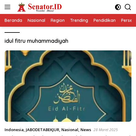
Langsung
ke
konten
Beranda
Nasional
Region
Trending
Pendidikan
Perseps
idul fitru muhammadiyah
Indonesia
,
JABODETABEKJUR
,
Nasional
,
News
28 Maret 2025