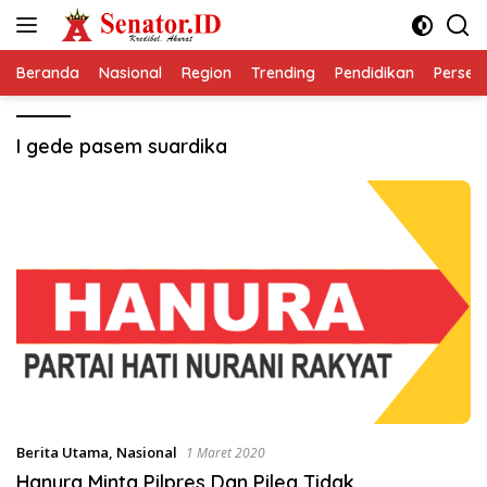
Langsung
ke
konten
Beranda
Nasional
Region
Trending
Pendidikan
Perseps
I gede pasem suardika
Berita Utama
,
Nasional
1 Maret 2020
Hanura Minta Pilpres Dan Pileg Tidak