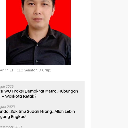
 Arifin,S.H (CEO Senator.ID Grup)
 Juli 2026
si WO Fraksi Demokrat Metro, Hubungan
 – Walikota Retak?
 Juni 2023
unda, Sakitmu Sudah Hilang…Allah Lebih
yang Engkau!
Desember 2021