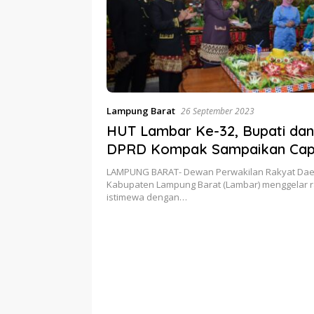
Lampung Barat
26 September 2023
HUT Lambar Ke-32, Bupati dan
DPRD Kompak Sampaikan Cap
Kinerja
LAMPUNG BARAT- Dewan Perwakilan Rakyat Dae
Kabupaten Lampung Barat (Lambar) menggelar r
istimewa dengan…