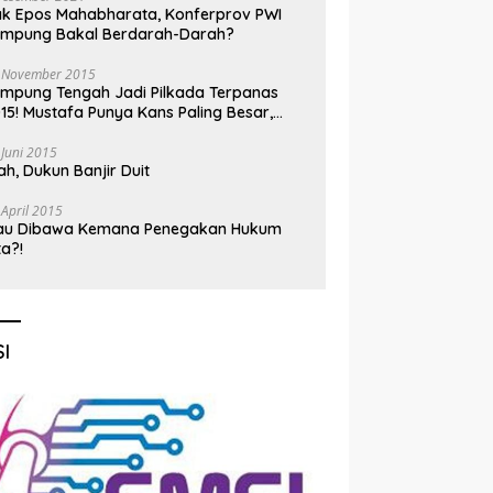
k Epos Mahabharata, Konferprov PWI
ampung Bakal Berdarah-Darah?
 November 2015
mpung Tengah Jadi Pilkada Terpanas
15! Mustafa Punya Kans Paling Besar,
nadi Jadi Kuda Hitam
 Juni 2015
h, Dukun Banjir Duit
 April 2015
au Dibawa Kemana Penegakan Hukum
ta?!
I