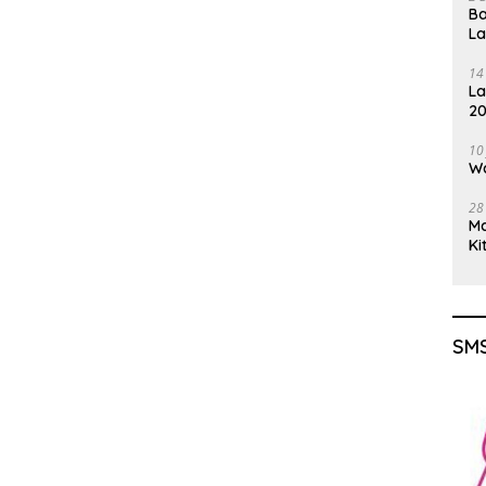
Ba
L
14
La
20
Gu
10
Wa
28
M
Ki
SMS