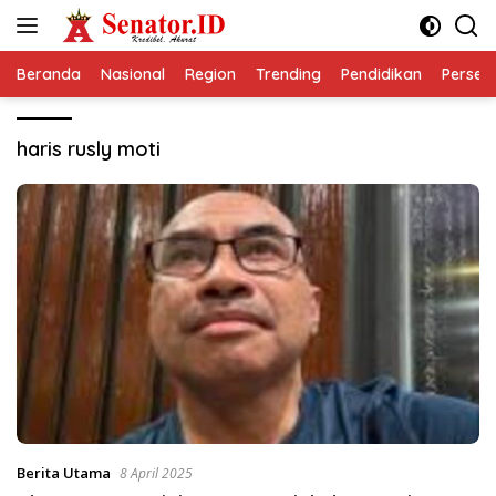
Langsung
ke
konten
Beranda
Nasional
Region
Trending
Pendidikan
Perseps
haris rusly moti
Berita Utama
8 April 2025