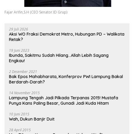
Fajar Arifin,S.H (CEO Senator.ID Grup)
29 Juli 2026
Aksi WO Fraksi Demokrat Metro, Hubungan PD – Walikota
Retak?
19 Juni 2023
Ibunda, Sakitmu Sudah Hilang…Allah Lebih Sayang
Engkau!
2 Desember 2021
Bak Epos Mahabharata, Konferprov PWI Lampung Bakal
Berdarah-Darah?
14 November 2015
Lampung Tengah Jadi Pilkada Terpanas 2015! Mustafa
Punya Kans Paling Besar, Gunadi Jadi Kuda Hitam
10 Juni 2015
Wah, Dukun Banjir Duit
28 April 2015