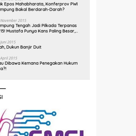
k Epos Mahabharata, Konferprov PWI
ampung Bakal Berdarah-Darah?
 November 2015
mpung Tengah Jadi Pilkada Terpanas
15! Mustafa Punya Kans Paling Besar,
nadi Jadi Kuda Hitam
 Juni 2015
h, Dukun Banjir Duit
 April 2015
au Dibawa Kemana Penegakan Hukum
ta?!
I