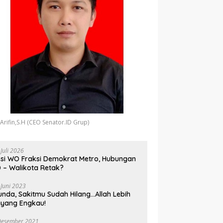
 Arifin,S.H (CEO Senator.ID Grup)
 Juli 2026
si WO Fraksi Demokrat Metro, Hubungan
 – Walikota Retak?
 Juni 2023
unda, Sakitmu Sudah Hilang…Allah Lebih
yang Engkau!
Desember 2021