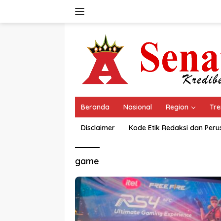
Langsung
ke
konten
Beranda
Nasional
Region
Tre
Disclaimer
Kode Etik Redaksi dan Per
game