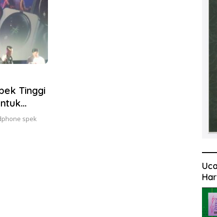
pek Tinggi
untuk
ndphone spek
Uca
Har