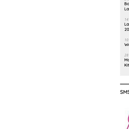
Ba
L
14
La
20
Gu
10
Wa
28
M
Ki
SMS