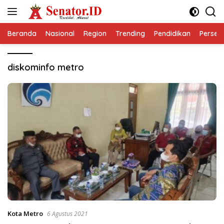
Langsung
ke
konten
Beranda
Nasional
Region
Trending
Pendidikan
Perseps
diskominfo metro
Kota Metro
6 Agustus 2021