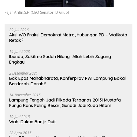
Fajar Arifin,S.H (CEO Senator.ID Grup)
29 Juli 2026
Aksi WO Fraksi Demokrat Metro, Hubungan PD – Walikota
Retak?
19 Juni 2023
Ibunda, Sakitmu Sudah Hilang…Allah Lebih Sayang
Engkau!
2 Desember 2021
Bak Epos Mahabharata, Konferprov PWI Lampung Bakal
Berdarah-Darah?
14 November 2015
Lampung Tengah Jadi Pilkada Terpanas 2015! Mustafa
Punya Kans Paling Besar, Gunadi Jadi Kuda Hitam
10 Juni 2015
Wah, Dukun Banjir Duit
28 April 2015