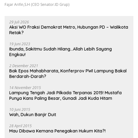
Fajar Arifin,S.H (CEO Senator.ID Grup)
29 Juli 2026
Aksi WO Fraksi Demokrat Metro, Hubungan PD – Walikota
Retak?
19 Juni 2023
Ibunda, Sakitmu Sudah Hilang…Allah Lebih Sayang
Engkau!
2 Desember 2021
Bak Epos Mahabharata, Konferprov PWI Lampung Bakal
Berdarah-Darah?
14 November 2015
Lampung Tengah Jadi Pilkada Terpanas 2015! Mustafa
Punya Kans Paling Besar, Gunadi Jadi Kuda Hitam
10 Juni 2015
Wah, Dukun Banjir Duit
28 April 2015
Mau Dibawa Kemana Penegakan Hukum Kita?!