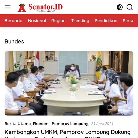
Langsung
ke
konten
Beranda
Nasional
Region
Trending
Pendidikan
Perseps
Bundes
Berita Utama
,
Ekonomi
,
Pemprov Lampung
21 April 2021
Kembangkan UMKM, Pemprov Lampung Dukung