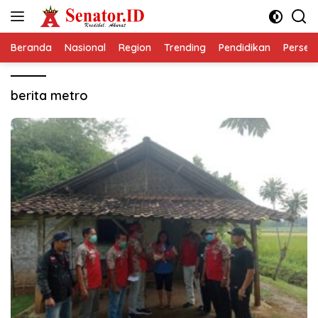
Langsung
ke
konten
Beranda
Nasional
Region
Trending
Pendidikan
Perseps
berita metro