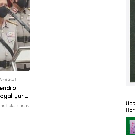
Maret 2021
Hendro
Begal yang
Uca
no bakal tindak
Har
…