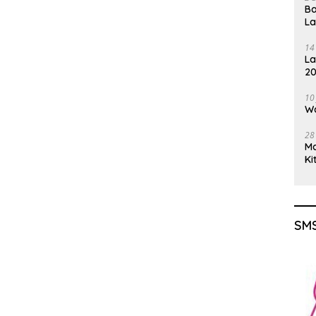
Ba
L
14
La
20
Gu
10
Wa
28
M
Ki
SMS