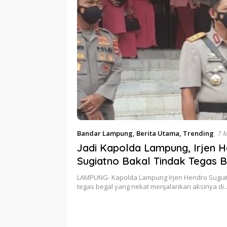
Bandar Lampung
,
Berita Utama
,
Trending
7 
Jadi Kapolda Lampung, Irjen 
Sugiatno Bakal Tindak Tegas 
Nekat Beraksi
LAMPUNG- Kapolda Lampung Irjen Hendro Sugiat
tegas begal yang nekat menjalankan aksinya di