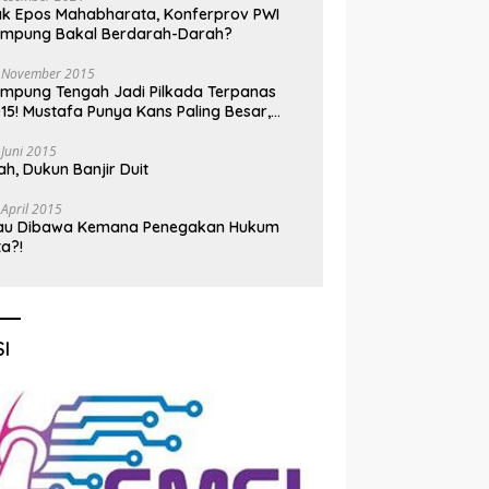
k Epos Mahabharata, Konferprov PWI
ampung Bakal Berdarah-Darah?
 November 2015
mpung Tengah Jadi Pilkada Terpanas
15! Mustafa Punya Kans Paling Besar,
nadi Jadi Kuda Hitam
 Juni 2015
h, Dukun Banjir Duit
 April 2015
au Dibawa Kemana Penegakan Hukum
ta?!
I