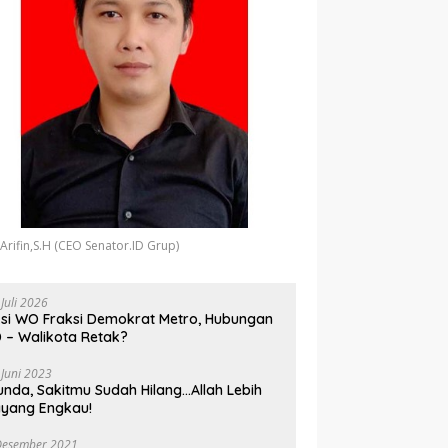
 Arifin,S.H (CEO Senator.ID Grup)
 Juli 2026
si WO Fraksi Demokrat Metro, Hubungan
 – Walikota Retak?
 Juni 2023
unda, Sakitmu Sudah Hilang…Allah Lebih
yang Engkau!
Desember 2021