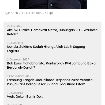
Fajar Arifin,S.H (CEO Senator.ID Grup)
29 Juli 2026
Aksi WO Fraksi Demokrat Metro, Hubungan PD – Walikota
Retak?
19 Juni 2023
Ibunda, Sakitmu Sudah Hilang…Allah Lebih Sayang
Engkau!
2 Desember 2021
Bak Epos Mahabharata, Konferprov PWI Lampung Bakal
Berdarah-Darah?
14 November 2015
Lampung Tengah Jadi Pilkada Terpanas 2015! Mustafa
Punya Kans Paling Besar, Gunadi Jadi Kuda Hitam
10 Juni 2015
Wah, Dukun Banjir Duit