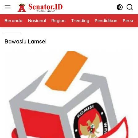
Langsung
ke
konten
Beranda
Nasional
Region
Trending
Pendidikan
Perseps
Bawaslu Lamsel