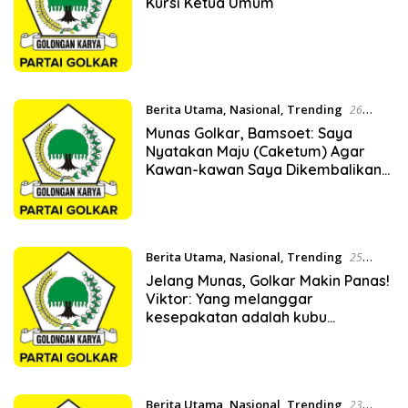
Kursi Ketua Umum
Berita Utama
,
Nasional
,
Trending
26
November 2019
Munas Golkar, Bamsoet: Saya
Nyatakan Maju (Caketum) Agar
Kawan-kawan Saya Dikembalikan
Ke Tempatnya
Berita Utama
,
Nasional
,
Trending
25
November 2019
Jelang Munas, Golkar Makin Panas!
Viktor: Yang melanggar
kesepakatan adalah kubu
Airlangga!
Berita Utama
,
Nasional
,
Trending
23