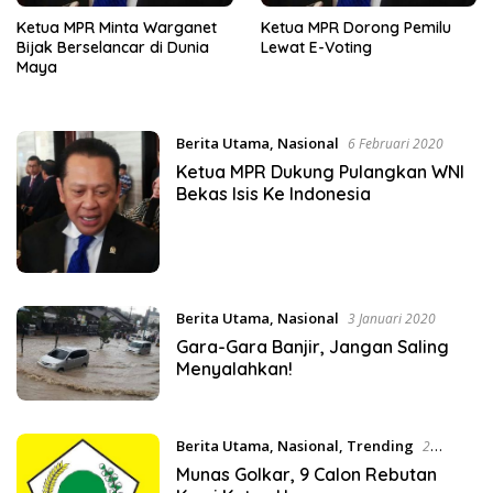
Ketua MPR Minta Warganet
Ketua MPR Dorong Pemilu
Bijak Berselancar di Dunia
Lewat E-Voting
Maya
Berita Utama
,
Nasional
6 Februari 2020
Ketua MPR Dukung Pulangkan WNI
Bekas Isis Ke Indonesia
Berita Utama
,
Nasional
3 Januari 2020
Gara-Gara Banjir, Jangan Saling
Menyalahkan!
Berita Utama
,
Nasional
,
Trending
2
Desember 2019
Munas Golkar, 9 Calon Rebutan