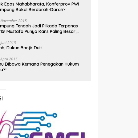
k Epos Mahabharata, Konferprov PWI
ampung Bakal Berdarah-Darah?
 November 2015
mpung Tengah Jadi Pilkada Terpanas
15! Mustafa Punya Kans Paling Besar,
nadi Jadi Kuda Hitam
 Juni 2015
h, Dukun Banjir Duit
 April 2015
au Dibawa Kemana Penegakan Hukum
ta?!
I