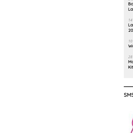
Ba
L
14
La
20
Gu
10
Wa
28
M
Ki
SMS