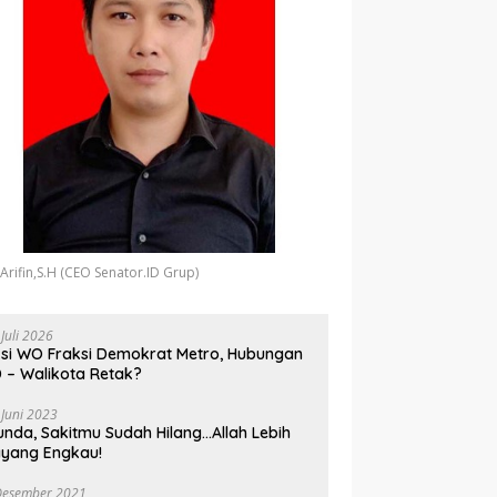
 Arifin,S.H (CEO Senator.ID Grup)
 Juli 2026
si WO Fraksi Demokrat Metro, Hubungan
 – Walikota Retak?
 Juni 2023
unda, Sakitmu Sudah Hilang…Allah Lebih
yang Engkau!
Desember 2021