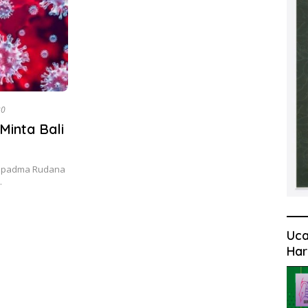
20
Minta Bali
 Supadma Rudana
…
Uca
Har