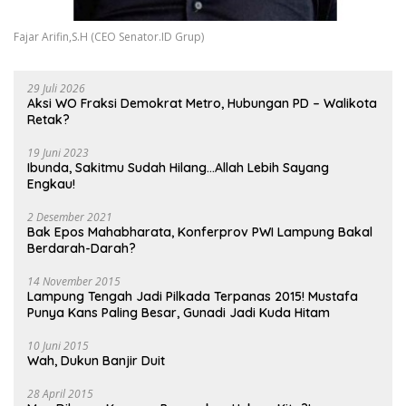
Fajar Arifin,S.H (CEO Senator.ID Grup)
29 Juli 2026
Aksi WO Fraksi Demokrat Metro, Hubungan PD – Walikota
Retak?
19 Juni 2023
Ibunda, Sakitmu Sudah Hilang…Allah Lebih Sayang
Engkau!
2 Desember 2021
Bak Epos Mahabharata, Konferprov PWI Lampung Bakal
Berdarah-Darah?
14 November 2015
Lampung Tengah Jadi Pilkada Terpanas 2015! Mustafa
Punya Kans Paling Besar, Gunadi Jadi Kuda Hitam
10 Juni 2015
Wah, Dukun Banjir Duit
28 April 2015