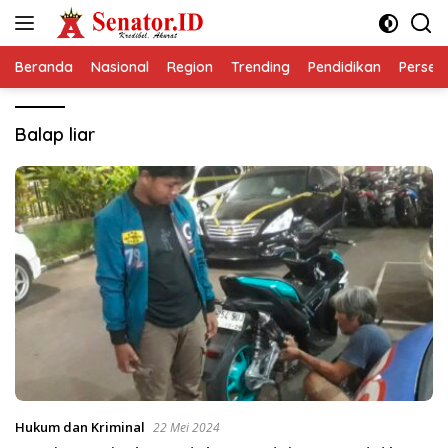
Langsung
ke
konten
Beranda
Nasional
Region
Trending
Pendidikan
Perseps
Balap liar
Hukum dan Kriminal
22 Mei 2024