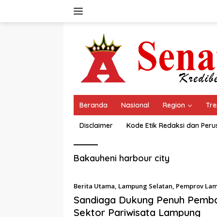
Langsung
ke
konten
Beranda
Nasional
Region
Tre
Disclaimer
Kode Etik Redaksi dan Per
Bakauheni harbour city
Berita Utama
,
Lampung Selatan
,
Pemprov La
Agustus 2022
Sandiaga Dukung Penuh Pemb
Sektor Pariwisata Lampung