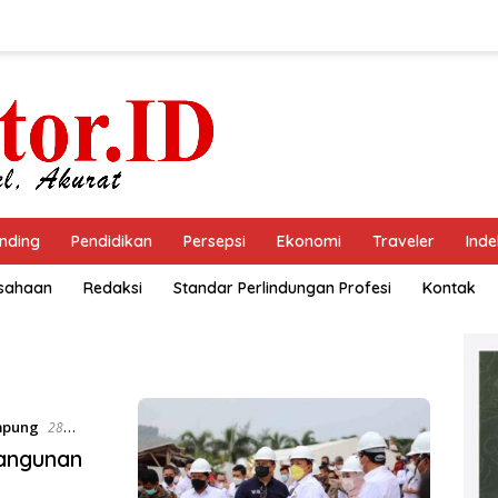
nding
Pendidikan
Persepsi
Ekonomi
Traveler
Inde
usahaan
Redaksi
Standar Perlindungan Profesi
Kontak
mpung
28
angunan