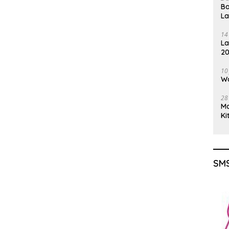
Ba
L
14
La
20
Gu
10
Wa
28
M
Ki
SMS