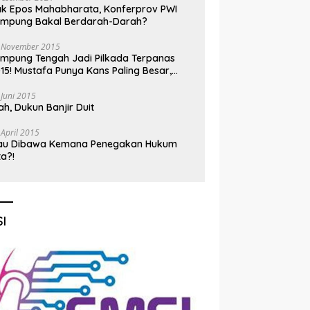
k Epos Mahabharata, Konferprov PWI
ampung Bakal Berdarah-Darah?
 November 2015
mpung Tengah Jadi Pilkada Terpanas
15! Mustafa Punya Kans Paling Besar,
nadi Jadi Kuda Hitam
 Juni 2015
h, Dukun Banjir Duit
 April 2015
au Dibawa Kemana Penegakan Hukum
ta?!
I