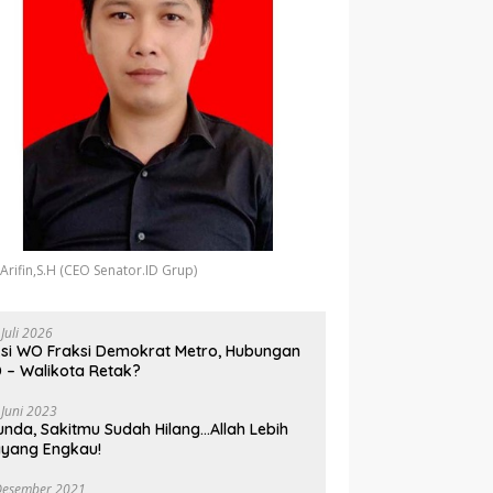
 Arifin,S.H (CEO Senator.ID Grup)
 Juli 2026
si WO Fraksi Demokrat Metro, Hubungan
 – Walikota Retak?
 Juni 2023
unda, Sakitmu Sudah Hilang…Allah Lebih
yang Engkau!
Desember 2021