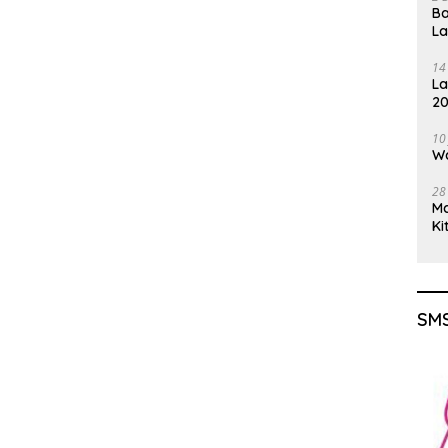
Ba
L
14
La
20
Gu
10
Wa
28
M
Ki
SMS