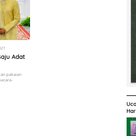
021
Baju Adat
kan pakaian
pacara-
Uca
Har