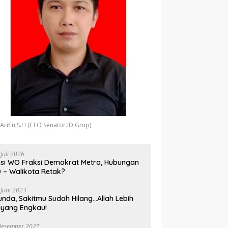
 Arifin,S.H (CEO Senator.ID Grup)
 Juli 2026
si WO Fraksi Demokrat Metro, Hubungan
 – Walikota Retak?
 Juni 2023
unda, Sakitmu Sudah Hilang…Allah Lebih
yang Engkau!
Desember 2021