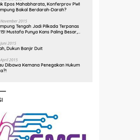
k Epos Mahabharata, Konferprov PWI
ampung Bakal Berdarah-Darah?
 November 2015
mpung Tengah Jadi Pilkada Terpanas
15! Mustafa Punya Kans Paling Besar,
nadi Jadi Kuda Hitam
 Juni 2015
h, Dukun Banjir Duit
 April 2015
au Dibawa Kemana Penegakan Hukum
ta?!
I