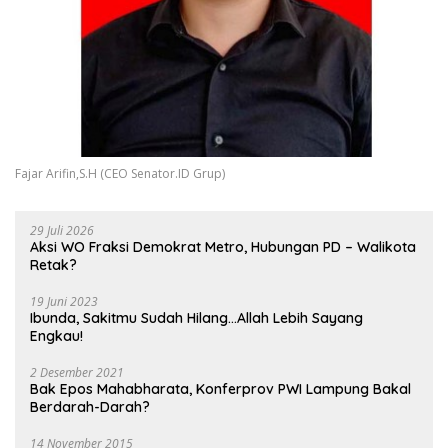
Fajar Arifin,S.H (CEO Senator.ID Grup)
29 Juli 2026
Aksi WO Fraksi Demokrat Metro, Hubungan PD – Walikota
Retak?
19 Juni 2023
Ibunda, Sakitmu Sudah Hilang…Allah Lebih Sayang
Engkau!
2 Desember 2021
Bak Epos Mahabharata, Konferprov PWI Lampung Bakal
Berdarah-Darah?
14 November 2015