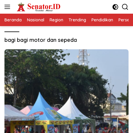
Langsung
ke
konten
Beranda
Nasional
Region
Trending
Pendidikan
Perseps
bagi bagi motor dan sepeda