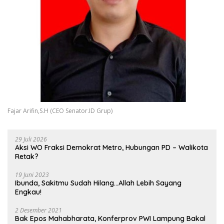
Fajar Arifin,S.H (CEO Senator.ID Grup)
29 Juli 2026
Aksi WO Fraksi Demokrat Metro, Hubungan PD – Walikota
Retak?
19 Juni 2023
Ibunda, Sakitmu Sudah Hilang…Allah Lebih Sayang
Engkau!
2 Desember 2021
Bak Epos Mahabharata, Konferprov PWI Lampung Bakal