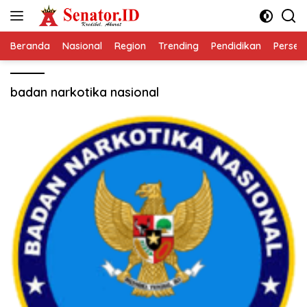
Langsung
ke
konten
Beranda
Nasional
Region
Trending
Pendidikan
Perseps
badan narkotika nasional