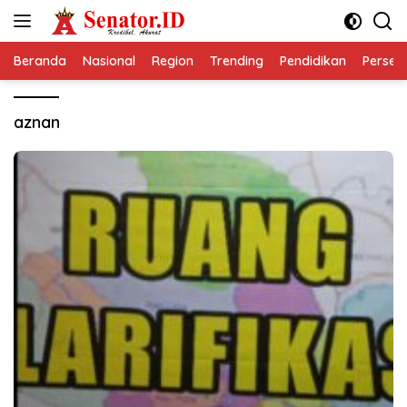
Langsung
ke
konten
Beranda
Nasional
Region
Trending
Pendidikan
Perseps
aznan