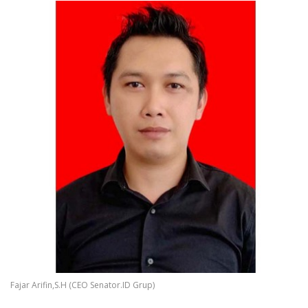
Fajar Arifin,S.H (CEO Senator.ID Grup)