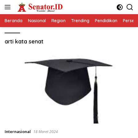
Langsung
ke
konten
Beranda
Nasional
Region
Trending
Pendidikan
Perseps
arti kata senat
Internasional
18 Maret 2024