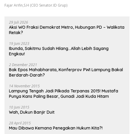
Fajar Arifin,S.H (CEO Senator.ID Grup)
29 Juli 2026
Aksi WO Fraksi Demokrat Metro, Hubungan PD – Walikota
Retak?
19 Juni 2023
Ibunda, Sakitmu Sudah Hilang…Allah Lebih Sayang
Engkau!
2 Desember 2021
Bak Epos Mahabharata, Konferprov PWI Lampung Bakal
Berdarah-Darah?
14 November 2015
Lampung Tengah Jadi Pilkada Terpanas 2015! Mustafa
Punya Kans Paling Besar, Gunadi Jadi Kuda Hitam
10 Juni 2015
Wah, Dukun Banjir Duit
28 April 2015
Mau Dibawa Kemana Penegakan Hukum Kita?!