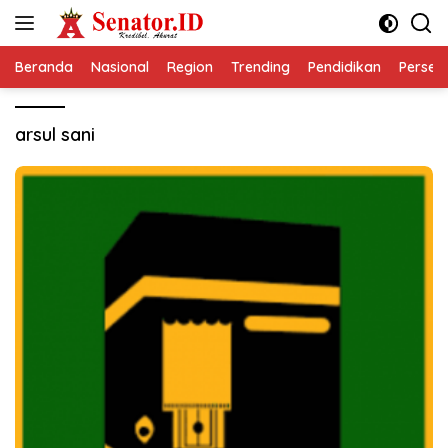
Langsung
ke
konten
Beranda
Nasional
Region
Trending
Pendidikan
Perseps
arsul sani