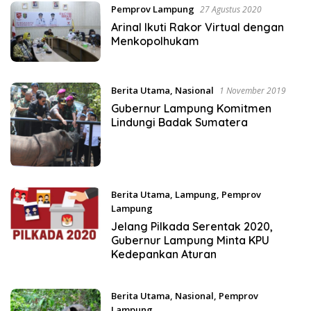
Pemprov Lampung
27 Agustus 2020
Arinal Ikuti Rakor Virtual dengan
Menkopolhukam
Berita Utama
,
Nasional
1 November 2019
Gubernur Lampung Komitmen
Lindungi Badak Sumatera
Berita Utama
,
Lampung
,
Pemprov
Lampung
30 Oktober 2019
Jelang Pilkada Serentak 2020,
Gubernur Lampung Minta KPU
Kedepankan Aturan
Berita Utama
,
Nasional
,
Pemprov
Lampung