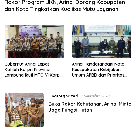
Rakor Program JKN, Arinal Dorong Kabupaten
dan Kota Tingkatkan Kualitas Mutu Layanan
Gubernur Arinal Lepas
Arinal Tandatangani Nota
Kafilah Korpri Provinsi
Kesepakatan Kebijakan
Lampung Ikuti MTQ VI Korpri
Umum APBD dan Prioritas
Tingkat Nasional di Kota
Plafon Anggaran Sementara
Padang
2023
Uncategorized
3 November 2020
Buka Rakor Kehutanan, Arinal Minta
Jaga Fungsi Hutan