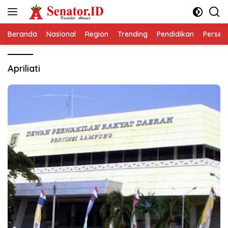
Langsung
ke
konten
Beranda
Nasional
Region
Trending
Pendidikan
Perseps
Apriliati