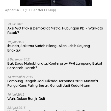
Fajar Arifin,S.H (CEO Senator.ID Grup)
29 Juli 2026
Aksi WO Fraksi Demokrat Metro, Hubungan PD – Walikota
Retak?
19 Juni 2023
Ibunda, Sakitmu Sudah Hilang…Allah Lebih Sayang
Engkau!
2 Desember 2021
Bak Epos Mahabharata, Konferprov PWI Lampung Bakal
Berdarah-Darah?
14 November 2015
Lampung Tengah Jadi Pilkada Terpanas 2015! Mustafa
Punya Kans Paling Besar, Gunadi Jadi Kuda Hitam
10 Juni 2015
Wah, Dukun Banjir Duit
28 April 2015