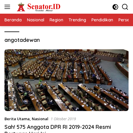
Langsung
ke
konten
Beranda
Nasional
Region
Trending
Pendidikan
Perseps
angotadewan
Berita Utama
,
Nasional
1 Oktober 2019
Sah! 575 Anggota DPR RI 2019-2024 Resmi