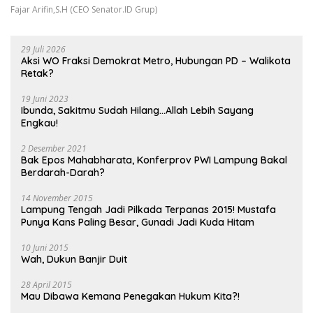
Fajar Arifin,S.H (CEO Senator.ID Grup)
29 Juli 2026
Aksi WO Fraksi Demokrat Metro, Hubungan PD – Walikota
Retak?
19 Juni 2023
Ibunda, Sakitmu Sudah Hilang…Allah Lebih Sayang
Engkau!
2 Desember 2021
Bak Epos Mahabharata, Konferprov PWI Lampung Bakal
Berdarah-Darah?
14 November 2015
Lampung Tengah Jadi Pilkada Terpanas 2015! Mustafa
Punya Kans Paling Besar, Gunadi Jadi Kuda Hitam
10 Juni 2015
Wah, Dukun Banjir Duit
28 April 2015
Mau Dibawa Kemana Penegakan Hukum Kita?!