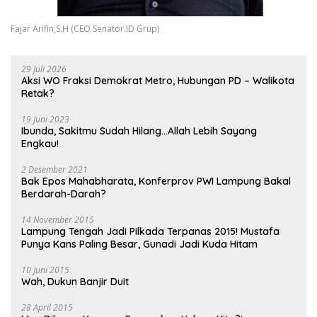
Fajar Arifin,S.H (CEO Senator.ID Grup)
29 Juli 2026
Aksi WO Fraksi Demokrat Metro, Hubungan PD – Walikota
Retak?
19 Juni 2023
Ibunda, Sakitmu Sudah Hilang…Allah Lebih Sayang
Engkau!
2 Desember 2021
Bak Epos Mahabharata, Konferprov PWI Lampung Bakal
Berdarah-Darah?
14 November 2015
Lampung Tengah Jadi Pilkada Terpanas 2015! Mustafa
Punya Kans Paling Besar, Gunadi Jadi Kuda Hitam
10 Juni 2015
Wah, Dukun Banjir Duit
28 April 2015