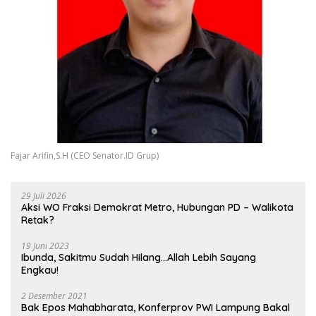
Fajar Arifin,S.H (CEO Senator.ID Grup)
29 Juli 2026
Aksi WO Fraksi Demokrat Metro, Hubungan PD – Walikota
Retak?
19 Juni 2023
Ibunda, Sakitmu Sudah Hilang…Allah Lebih Sayang
Engkau!
2 Desember 2021
Bak Epos Mahabharata, Konferprov PWI Lampung Bakal