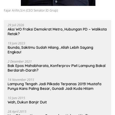
Fajar Arifin,S.H (CEO Senator.ID Grup)
29 Juli 2026
Aksi WO Fraksi Demokrat Metro, Hubungan PD – Walikota
Retak?
19 Juni 2023
Ibunda, Sakitmu Sudah Hilang…Allah Lebih Sayang
Engkau!
2 Desember 2021
Bak Epos Mahabharata, Konferprov PWI Lampung Bakal
Berdarah-Darah?
14 November 2015
Lampung Tengah Jadi Pilkada Terpanas 2015! Mustafa
Punya Kans Paling Besar, Gunadi Jadi Kuda Hitam
10 Juni 2015
Wah, Dukun Banjir Duit
28 April 2015