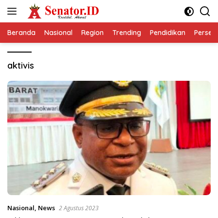
Langsung
ke
konten
Beranda
Nasional
Region
Trending
Pendidikan
Perseps
aktivis
Nasional
,
News
2 Agustus 2023