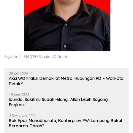
Fajar Arifin,S.H (CEO Senator.ID Grup)
29 Juli 2026
Aksi WO Fraksi Demokrat Metro, Hubungan PD – Walikota
Retak?
19 Juni 2023
Ibunda, Sakitmu Sudah Hilang…Allah Lebih Sayang
Engkau!
2 Desember 2021
Bak Epos Mahabharata, Konferprov PWI Lampung Bakal
Berdarah-Darah?