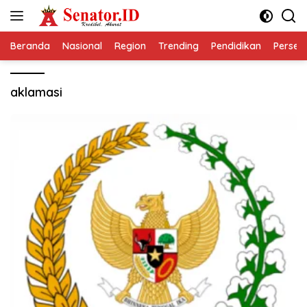
Langsung
ke
konten
Beranda
Nasional
Region
Trending
Pendidikan
Perseps
aklamasi