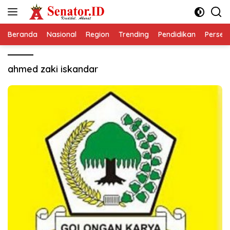
Langsung
ke
konten
Beranda
Nasional
Region
Trending
Pendidikan
Perseps
ahmed zaki iskandar