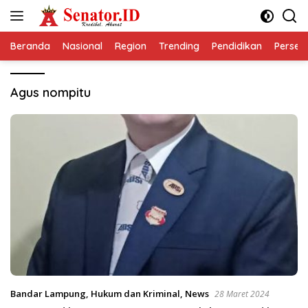
Langsung
ke
konten
Beranda
Nasional
Region
Trending
Pendidikan
Perseps
Agus nompitu
Bandar Lampung
,
Hukum dan Kriminal
,
News
28 Maret 2024