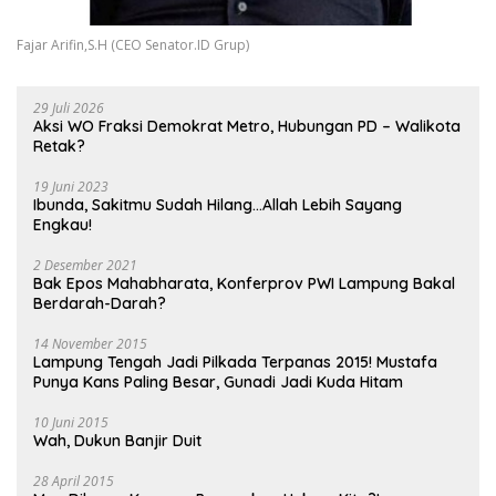
Fajar Arifin,S.H (CEO Senator.ID Grup)
29 Juli 2026
Aksi WO Fraksi Demokrat Metro, Hubungan PD – Walikota
Retak?
19 Juni 2023
Ibunda, Sakitmu Sudah Hilang…Allah Lebih Sayang
Engkau!
2 Desember 2021
Bak Epos Mahabharata, Konferprov PWI Lampung Bakal
Berdarah-Darah?
14 November 2015
Lampung Tengah Jadi Pilkada Terpanas 2015! Mustafa
Punya Kans Paling Besar, Gunadi Jadi Kuda Hitam
10 Juni 2015
Wah, Dukun Banjir Duit
28 April 2015