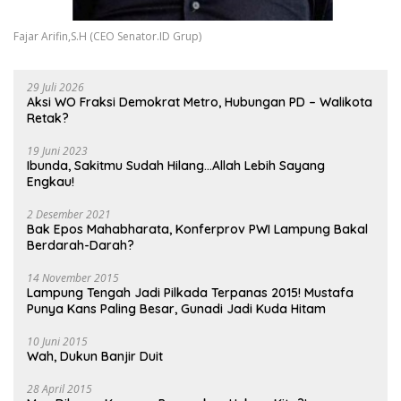
Fajar Arifin,S.H (CEO Senator.ID Grup)
29 Juli 2026
Aksi WO Fraksi Demokrat Metro, Hubungan PD – Walikota
Retak?
19 Juni 2023
Ibunda, Sakitmu Sudah Hilang…Allah Lebih Sayang
Engkau!
2 Desember 2021
Bak Epos Mahabharata, Konferprov PWI Lampung Bakal
Berdarah-Darah?
14 November 2015
Lampung Tengah Jadi Pilkada Terpanas 2015! Mustafa
Punya Kans Paling Besar, Gunadi Jadi Kuda Hitam
10 Juni 2015
Wah, Dukun Banjir Duit
28 April 2015