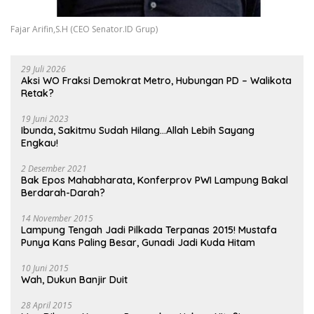
Fajar Arifin,S.H (CEO Senator.ID Grup)
29 Juli 2026
Aksi WO Fraksi Demokrat Metro, Hubungan PD – Walikota
Retak?
19 Juni 2023
Ibunda, Sakitmu Sudah Hilang…Allah Lebih Sayang
Engkau!
2 Desember 2021
Bak Epos Mahabharata, Konferprov PWI Lampung Bakal
Berdarah-Darah?
14 November 2015
Lampung Tengah Jadi Pilkada Terpanas 2015! Mustafa
Punya Kans Paling Besar, Gunadi Jadi Kuda Hitam
10 Juni 2015
Wah, Dukun Banjir Duit
28 April 2015