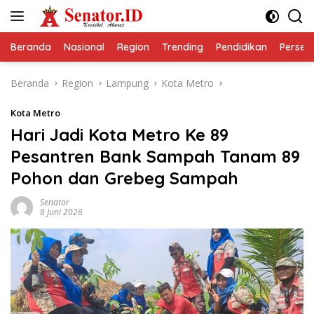
Langsung
ke
konten
Beranda
Nasional
Region
Trending
Pendidikan
Perseps
Beranda
Region
Lampung
Kota Metro
Kota Metro
Hari Jadi Kota Metro Ke 89
Pesantren Bank Sampah Tanam 89
Pohon dan Grebeg Sampah
Senator
8 Juni 2026