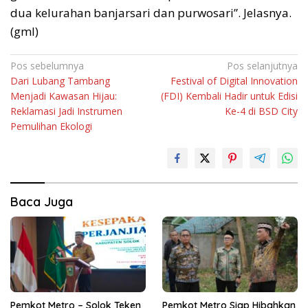
dua kelurahan banjarsari dan purwosari”. Jelasnya.
(gml)
Navigasi
Pos sebelumnya
Pos selanjutnya
Dari Lubang Tambang
Festival of Digital Innovation
pos
Menjadi Kawasan Hijau:
(FDI) Kembali Hadir untuk Edisi
Reklamasi Jadi Instrumen
Ke-4 di BSD City
Pemulihan Ekologi
Baca Juga
Pemkot Metro – Solok Teken
Pemkot Metro Siap Hibahkan