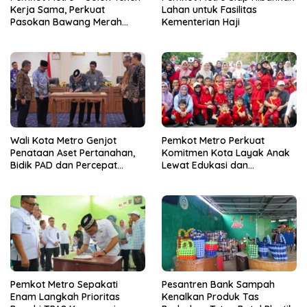
Kerja Sama, Perkuat
Lahan untuk Fasilitas
Pasokan Bawang Merah
Kementerian Haji
untuk Kendalikan Inflasi
Wali Kota Metro Genjot
Pemkot Metro Perkuat
Penataan Aset Pertanahan,
Komitmen Kota Layak Anak
Bidik PAD dan Percepat
Lewat Edukasi dan
Layanan Publik
Perlindungan Anak Menulis
Pemkot Metro Sepakati
Pesantren Bank Sampah
Enam Langkah Prioritas
Kenalkan Produk Tas