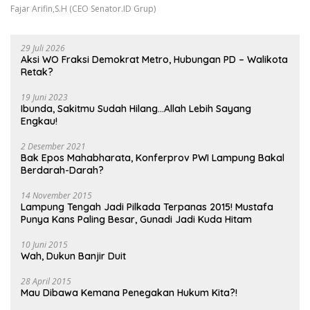
Fajar Arifin,S.H (CEO Senator.ID Grup)
29 Juli 2026
Aksi WO Fraksi Demokrat Metro, Hubungan PD – Walikota
Retak?
19 Juni 2023
Ibunda, Sakitmu Sudah Hilang…Allah Lebih Sayang
Engkau!
2 Desember 2021
Bak Epos Mahabharata, Konferprov PWI Lampung Bakal
Berdarah-Darah?
14 November 2015
Lampung Tengah Jadi Pilkada Terpanas 2015! Mustafa
Punya Kans Paling Besar, Gunadi Jadi Kuda Hitam
10 Juni 2015
Wah, Dukun Banjir Duit
28 April 2015
Mau Dibawa Kemana Penegakan Hukum Kita?!