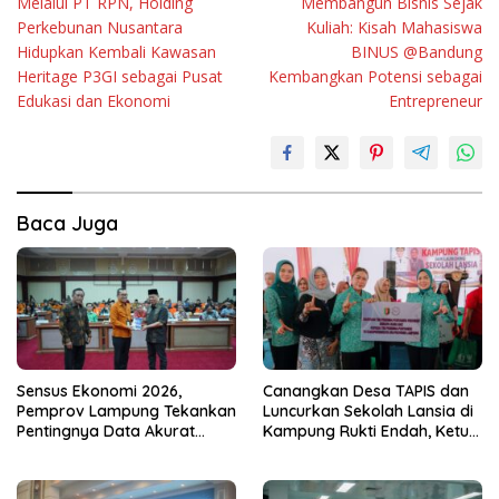
Melalui PT RPN, Holding
Membangun Bisnis Sejak
pos
Perkebunan Nusantara
Kuliah: Kisah Mahasiswa
Hidupkan Kembali Kawasan
BINUS @Bandung
Heritage P3GI sebagai Pusat
Kembangkan Potensi sebagai
Edukasi dan Ekonomi
Entrepreneur
Baca Juga
Sensus Ekonomi 2026,
Canangkan Desa TAPIS dan
Pemprov Lampung Tekankan
Luncurkan Sekolah Lansia di
Pentingnya Data Akurat
Kampung Rukti Endah, Ketua
untuk Kebijakan Tepat
TP PKK Lampung Dorong
Sasaran
Pembangunan SDM Dimulai
dari Desa