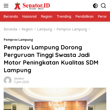
Langsung
ke
konten
Beranda
Nasional
Region
Trending
Pendidikan
Perseps
Beranda
Region
Lampung
Pemprov Lampung
Pemprov Lampung
Pemptov Lampung Dorong
Perguruan Tinggi Swasta Jadi
Motor Peningkatan Kualitas SDM
Lampung
Senator
5 Juni 2026