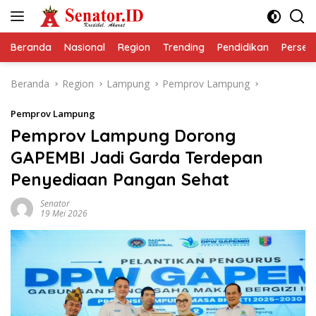
Langsung
ke
konten
Beranda
Nasional
Region
Trending
Pendidikan
Perseps
Beranda
Region
Lampung
Pemprov Lampung
Pemprov Lampung
Pemprov Lampung Dorong
GAPEMBI Jadi Garda Terdepan
Penyediaan Pangan Sehat
Senator
19 Mei 2026