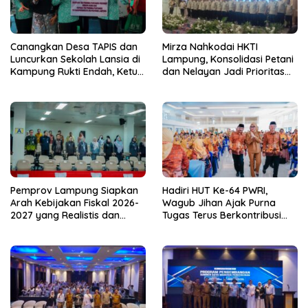
Canangkan Desa TAPIS dan
Mirza Nahkodai HKTI
Luncurkan Sekolah Lansia di
Lampung, Konsolidasi Petani
Kampung Rukti Endah, Ketua
dan Nelayan Jadi Prioritas
TP PKK Lampung Dorong
Hadapi Musim Kemarau
Pembangunan SDM Dimulai
dari Desa
Pemprov Lampung Siapkan
Hadiri HUT Ke-64 PWRI,
Arah Kebijakan Fiskal 2026-
Wagub Jihan Ajak Purna
2027 yang Realistis dan
Tugas Terus Berkontribusi
Berkelanjutan
untuk Lampung