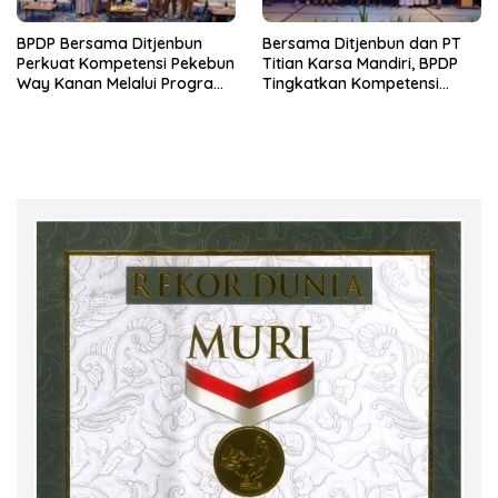
BPDP Bersama Ditjenbun
Bersama Ditjenbun dan PT
Perkuat Kompetensi Pekebun
Titian Karsa Mandiri, BPDP
Way Kanan Melalui Program
Tingkatkan Kompetensi
SDM Perkebunan 2026
Pekebun Way Kanan Lewat
Bersama PT Titian Karsa
Program SDM Perkebunan
Mandiri
2026