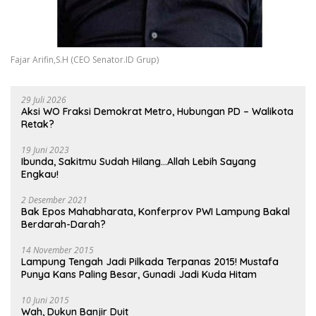
Fajar Arifin,S.H (CEO Senator.ID Grup)
29 Juli 2026
Aksi WO Fraksi Demokrat Metro, Hubungan PD – Walikota
Retak?
19 Juni 2023
Ibunda, Sakitmu Sudah Hilang…Allah Lebih Sayang
Engkau!
2 Desember 2021
Bak Epos Mahabharata, Konferprov PWI Lampung Bakal
Berdarah-Darah?
14 November 2015
Lampung Tengah Jadi Pilkada Terpanas 2015! Mustafa
Punya Kans Paling Besar, Gunadi Jadi Kuda Hitam
10 Juni 2015
Wah, Dukun Banjir Duit