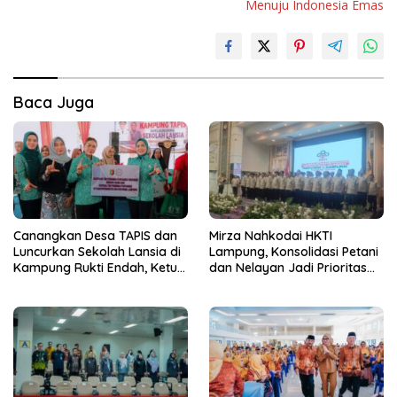
Menuju Indonesia Emas
Baca Juga
Canangkan Desa TAPIS dan
Mirza Nahkodai HKTI
Luncurkan Sekolah Lansia di
Lampung, Konsolidasi Petani
Kampung Rukti Endah, Ketua
dan Nelayan Jadi Prioritas
TP PKK Lampung Dorong
Hadapi Musim Kemarau
Pembangunan SDM Dimulai
dari Desa