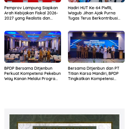
Pemprov Lampung Siapkan
Hadiri HUT Ke-64 PWRI,
Arah Kebijakan Fiskal 2026-
Wagub Jihan Ajak Purna
2027 yang Realistis dan
Tugas Terus Berkontribusi
Berkelanjutan
untuk Lampung
BPDP Bersama Ditjenbun
Bersama Ditjenbun dan PT
Perkuat Kompetensi Pekebun
Titian Karsa Mandiri, BPDP
Way Kanan Melalui Program
Tingkatkan Kompetensi
SDM Perkebunan 2026
Pekebun Way Kanan Lewat
Bersama PT Titian Karsa
Program SDM Perkebunan
Mandiri
2026