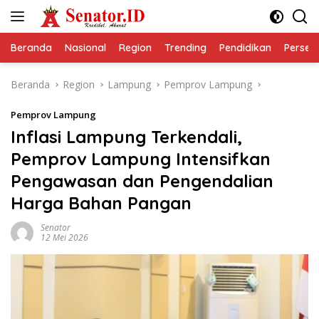
Langsung
ke
konten
Beranda
Nasional
Region
Trending
Pendidikan
Perseps
Beranda
Region
Lampung
Pemprov Lampung
Pemprov Lampung
Inflasi Lampung Terkendali,
Pemprov Lampung Intensifkan
Pengawasan dan Pengendalian
Harga Bahan Pangan
Senator
12 Mei 2026