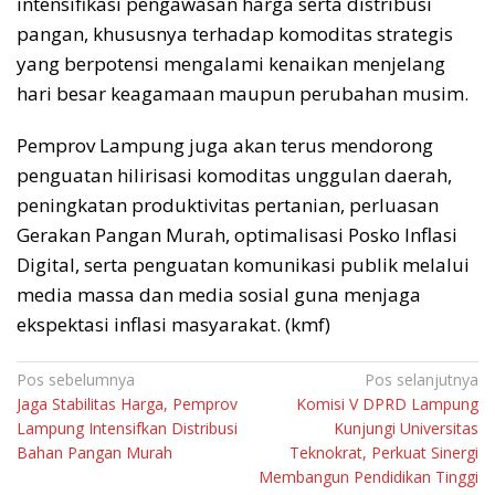
intensifikasi pengawasan harga serta distribusi
pangan, khususnya terhadap komoditas strategis
yang berpotensi mengalami kenaikan menjelang
hari besar keagamaan maupun perubahan musim.
Pemprov Lampung juga akan terus mendorong
penguatan hilirisasi komoditas unggulan daerah,
peningkatan produktivitas pertanian, perluasan
Gerakan Pangan Murah, optimalisasi Posko Inflasi
Digital, serta penguatan komunikasi publik melalui
media massa dan media sosial guna menjaga
ekspektasi inflasi masyarakat. (kmf)
Navigasi
Pos sebelumnya
Pos selanjutnya
Jaga Stabilitas Harga, Pemprov
Komisi V DPRD Lampung
pos
Lampung Intensifkan Distribusi
Kunjungi Universitas
Bahan Pangan Murah
Teknokrat, Perkuat Sinergi
Membangun Pendidikan Tinggi