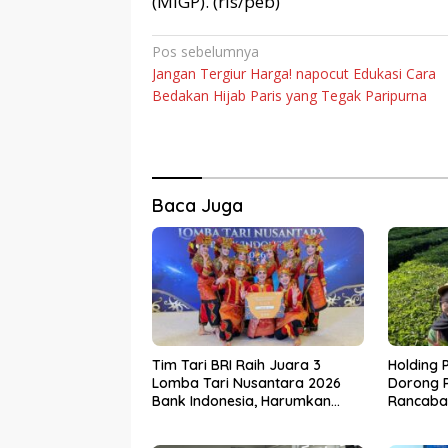
(MIGP). (rls/peb)
Navigasi
Pos sebelumnya
Jangan Tergiur Harga! napocut Edukasi Cara
pos
Bedakan Hijab Paris yang Tegak Paripurna
Baca Juga
Tim Tari BRI Raih Juara 3
Holding 
Lomba Tari Nusantara 2026
Dorong P
Bank Indonesia, Harumkan
Rancabal
Nama Perusahaan Lewat
Media Am
Pelestarian Budaya