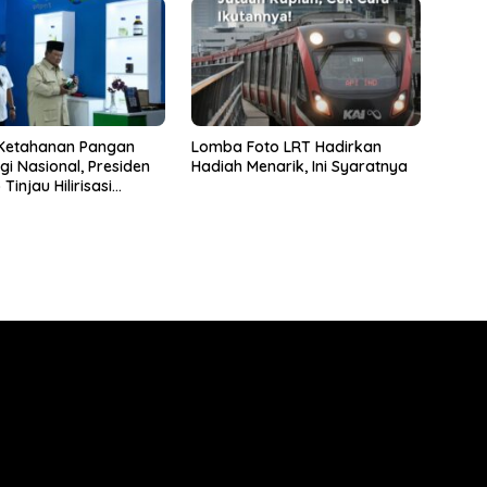
 Ketahanan Pangan
Lomba Foto LRT Hadirkan
gi Nasional, Presiden
Hadiah Menarik, Ini Syaratnya
injau Hilirisasi
 PTPN I (Persero),
ng Perkebunan
ra