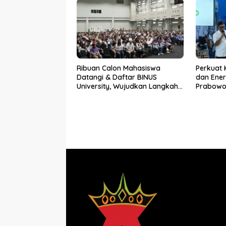
Ribuan Calon Mahasiswa
Perkuat
Datangi & Daftar BINUS
dan Ener
University, Wujudkan Langkah
Prabowo T
Awal Menuju Karier Global
Bioetanol
Subholdi
Nusanta