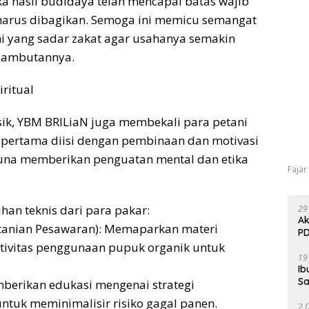
a hasil budidaya telah mencapai batas wajib
 harus dibagikan. Semoga ini memicu semangat
ni yang sadar zakat agar usahanya semakin
 sambutannya.
iritual
sik, YBM BRILiaN juga membekali para petani
i pertama diisi dengan pembinaan dan motivasi
guna memberikan penguatan mental dan etika
Fajar
ihan teknis dari para pakar:
29
Ak
ertanian Pesawaran): Memaparkan materi
PD
tivitas penggunaan pupuk organik untuk
19
Ib
Sa
emberikan edukasi mengenai strategi
tuk meminimalisir risiko gagal panen.
2 