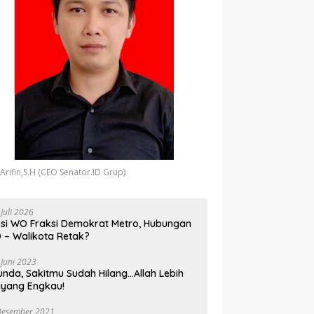
 Arifin,S.H (CEO Senator.ID Grup)
 Juli 2026
si WO Fraksi Demokrat Metro, Hubungan
 – Walikota Retak?
 Juni 2023
unda, Sakitmu Sudah Hilang…Allah Lebih
yang Engkau!
Desember 2021