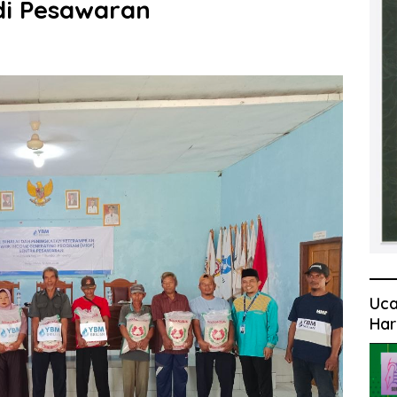
 di Pesawaran
Uca
Har