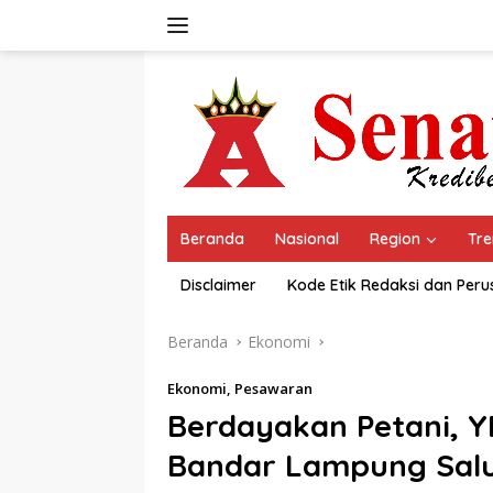
Langsung
ke
konten
Beranda
Nasional
Region
Tre
Disclaimer
Kode Etik Redaksi dan Per
Beranda
Ekonomi
Ekonomi
,
Pesawaran
Berdayakan Petani, Y
Bandar Lampung Salu