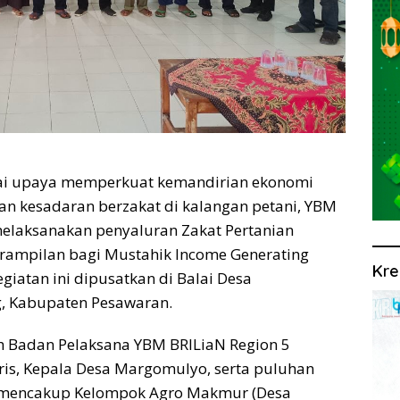
ai upaya memperkuat kemandirian ekonomi
n kesadaran berzakat di kalangan petani, YBM
elaksanakan penyaluran Zakat Pertanian
erampilan bagi Mustahik Income Generating
Kre
giatan ini dipusatkan di Balai Desa
, Kabupaten Pesawaran.
leh Badan Pelaksana YBM BRILiaN Region 5
s, Kepala Desa Margomulyo, serta puluhan
g mencakup Kelompok Agro Makmur (Desa