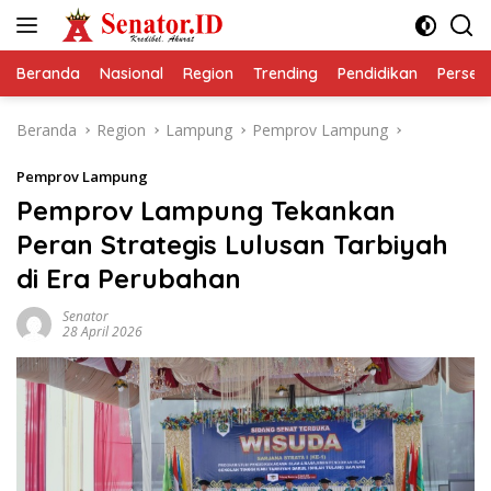
Langsung
ke
konten
Beranda
Nasional
Region
Trending
Pendidikan
Perseps
Beranda
Region
Lampung
Pemprov Lampung
Pemprov Lampung
Pemprov Lampung Tekankan
Peran Strategis Lulusan Tarbiyah
di Era Perubahan
Senator
28 April 2026