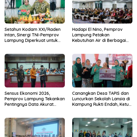
Setahun Kodam XXI/Raden
Hadapi El Nino, Pemprov
Intan, Sinergi TNI-Pemprov
Lampung Petakan
Lampung Diperkuat untuk
Kebutuhan Air di Berbagai
Stabilitas dan Ketahanan
Sektor
Pangan
Sensus Ekonomi 2026,
Canangkan Desa TAPIS dan
Pemprov Lampung Tekankan
Luncurkan Sekolah Lansia di
Pentingnya Data Akurat
Kampung Rukti Endah, Ketua
untuk Kebijakan Tepat
TP PKK Lampung Dorong
Sasaran
Pembangunan SDM Dimulai
dari Desa