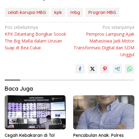
celah korupsi MBG
kpk
mbg
Progran MBG
Navigasi
Pos sebelumnya
Pos selanjutnya
KPK Ditantang Bongkar Sosok
Pemprov Lampung Ajak
pos
The Big Mafia dalam Urusan
Mahasiswa Jadi Motor
Suap di Bea Cukai
Transformasi Digital dan SDM
Unggul
Baca Juga
Cegah Kebakaran di Tol
Pencabulan Anak: Polres