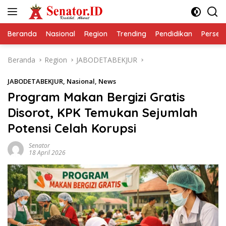
Langsung
ke
konten
Beranda
Nasional
Region
Trending
Pendidikan
Perseps
Beranda
Region
JABODETABEKJUR
JABODETABEKJUR
,
Nasional
,
News
Program Makan Bergizi Gratis
Disorot, KPK Temukan Sejumlah
Potensi Celah Korupsi
Senator
18 April 2026