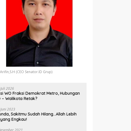
 Arifin,S.H (CEO Senator.ID Grup)
 Juli 2026
si WO Fraksi Demokrat Metro, Hubungan
 – Walikota Retak?
 Juni 2023
unda, Sakitmu Sudah Hilang…Allah Lebih
yang Engkau!
Desember 2021