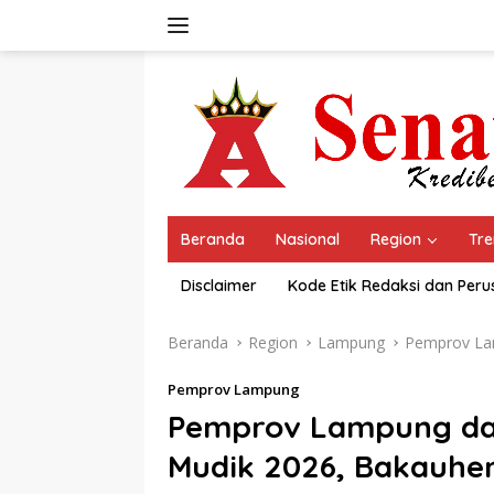
Langsung
ke
konten
Beranda
Nasional
Region
Tre
Disclaimer
Kode Etik Redaksi dan Per
Beranda
Region
Lampung
Pemprov L
Pemprov Lampung
Pemprov Lampung dan
Mudik 2026, Bakauhen