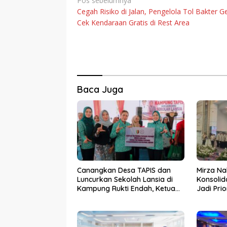
Navigasi
Pos sebelumnya
Cegah Risiko di Jalan, Pengelola Tol Bakter Ge
pos
Cek Kendaraan Gratis di Rest Area
Baca Juga
Canangkan Desa TAPIS dan
Mirza Na
Luncurkan Sekolah Lansia di
Konsolid
Kampung Rukti Endah, Ketua
Jadi Pri
TP PKK Lampung Dorong
Kemara
Pembangunan SDM Dimulai
dari Desa