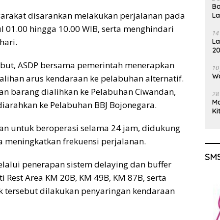
Ba
arakat disarankan melakukan perjalanan pada
L
kul 01.00 hingga 10.00 WIB, serta menghindari
14
hari.
La
20
Gu
sebut, ASDP bersama pemerintah menerapkan
10
Wa
alihan arus kendaraan ke pelabuhan alternatif.
an barang dialihkan ke Pelabuhan Ciwandan,
28
M
diarahkan ke Pelabuhan BBJ Bojonegara.
Ki
pkan untuk beroperasi selama 24 jam, didukung
a meningkatkan frekuensi perjalanan.
SMS
lalui penerapan sistem delaying dan buffer
erti Rest Area KM 20B, KM 49B, KM 87B, serta
ik tersebut dilakukan penyaringan kendaraan