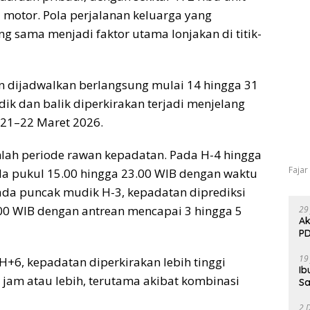
a motor. Pola perjalanan keluarga yang
 sama menjadi faktor utama lonjakan di titik-
 dijadwalkan berlangsung mulai 14 hingga 31
k dan balik diperkirakan terjadi menjelang
a 21–22 Maret 2026.
mlah periode rawan kepadatan. Pada H-4 hingga
Fajar
ada pukul 15.00 hingga 23.00 WIB dengan waktu
ada puncak mudik H-3, kepadatan diprediksi
.00 WIB dengan antrean mencapai 3 hingga 5
29
Ak
PD
19
+6, kepadatan diperkirakan lebih tinggi
Ib
jam atau lebih, terutama akibat kombinasi
Sa
2 