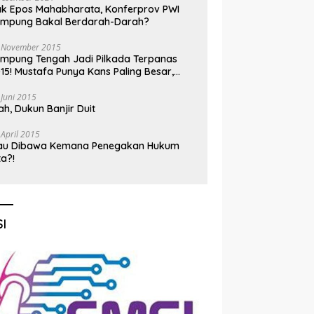
k Epos Mahabharata, Konferprov PWI
ampung Bakal Berdarah-Darah?
 November 2015
mpung Tengah Jadi Pilkada Terpanas
15! Mustafa Punya Kans Paling Besar,
nadi Jadi Kuda Hitam
 Juni 2015
h, Dukun Banjir Duit
 April 2015
au Dibawa Kemana Penegakan Hukum
ta?!
I