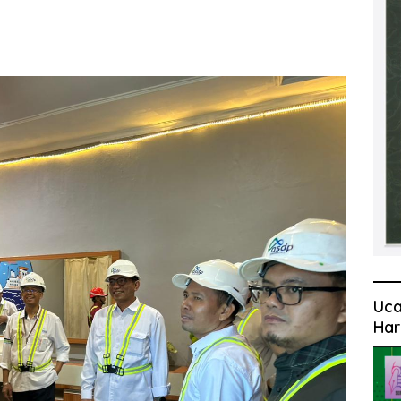
Uca
Har