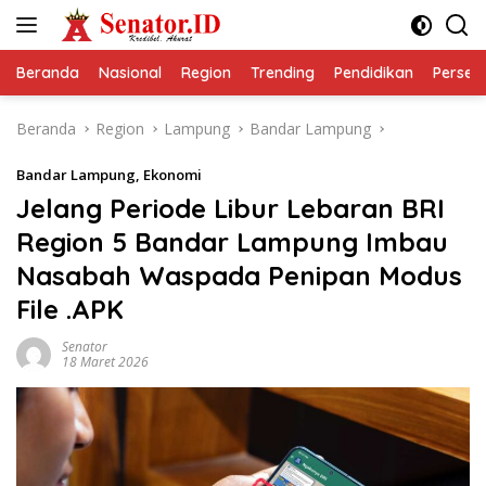
Langsung
ke
konten
Beranda
Nasional
Region
Trending
Pendidikan
Perseps
Beranda
Region
Lampung
Bandar Lampung
Bandar Lampung
,
Ekonomi
Jelang Periode Libur Lebaran BRI
Region 5 Bandar Lampung Imbau
Nasabah Waspada Penipan Modus
File .APK
Senator
18 Maret 2026