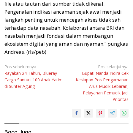
file atau tautan dari sumber tidak dikenal.
Pengenalan indikasi ancaman sejak awal menjadi
langkah penting untuk mencegah akses tidak sah
terhadap data nasabah. Kolaborasi antara BRI dan
nasabah menjadi fondasi dalam membangun
ekosistem digital yang aman dan nyaman,” pungkas
Andreas. (rls/peb)
Navigasi
Pos sebelumnya
Pos selanjutnya
Rayakan 24 Tahun, Blueray
Bupati Nanda Indira Cek
pos
Cargo Santuni 100 Anak Yatim
Kesiapan Pos Pengamanan
di Sunter Agung ‎
Arus Mudik Lebaran,
Pelayanan Pemudik Jadi
Prioritas
Baca Juga