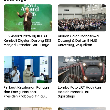
ESG Award 2026 by KEHATI
Ribuan Calon Mahasiswa
Kembali Digelar, Dorong ESG
Datangi & Daftar BINUS
Menjadi Standar Baru Daya
University, Wujudkan
Saing Bisnis Indonesia
Langkah Awal Menuju Karier
Global
Perkuat Ketahanan Pangan
Lomba Foto LRT Hadirkan
dan Energi Nasional,
Hadiah Menarik, Ini
Presiden Prabowo Tinjau
Syaratnya
Hilirisasi Bioetanol PTPN I
(Persero), Subholding
Perkebunan Nusantara