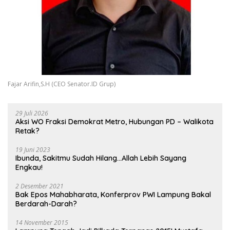
Fajar Arifin,S.H (CEO Senator.ID Grup)
29 Juli 2026
Aksi WO Fraksi Demokrat Metro, Hubungan PD – Walikota
Retak?
19 Juni 2023
Ibunda, Sakitmu Sudah Hilang…Allah Lebih Sayang
Engkau!
2 Desember 2021
Bak Epos Mahabharata, Konferprov PWI Lampung Bakal
Berdarah-Darah?
14 November 2015