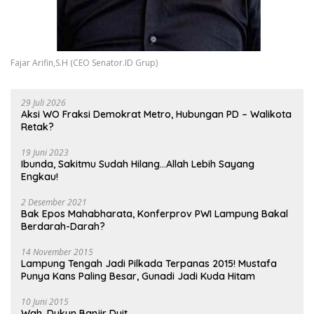
Fajar Arifin,S.H (CEO Senator.ID Grup)
29 Juli 2026
Aksi WO Fraksi Demokrat Metro, Hubungan PD – Walikota
Retak?
19 Juni 2023
Ibunda, Sakitmu Sudah Hilang…Allah Lebih Sayang
Engkau!
2 Desember 2021
Bak Epos Mahabharata, Konferprov PWI Lampung Bakal
Berdarah-Darah?
14 November 2015
Lampung Tengah Jadi Pilkada Terpanas 2015! Mustafa
Punya Kans Paling Besar, Gunadi Jadi Kuda Hitam
10 Juni 2015
Wah, Dukun Banjir Duit