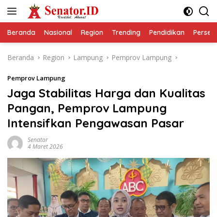
Langsung
ke
konten
Beranda
Nasional
Region
Trending
Pendidikan
Perseps
Beranda
Region
Lampung
Pemprov Lampung
Pemprov Lampung
Jaga Stabilitas Harga dan Kualitas
Pangan, Pemprov Lampung
Intensifkan Pengawasan Pasar
Senator
4 Maret 2026