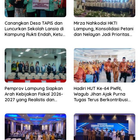
Canangkan Desa TAPIS dan
Mirza Nahkodai HKTI
Luncurkan Sekolah Lansia di
Lampung, Konsolidasi Petani
Kampung Rukti Endah, Ketua
dan Nelayan Jadi Prioritas
TP PKK Lampung Dorong
Hadapi Musim Kemarau
Pembangunan SDM Dimulai
dari Desa
Pemprov Lampung Siapkan
Hadiri HUT Ke-64 PWRI,
Arah Kebijakan Fiskal 2026-
Wagub Jihan Ajak Purna
2027 yang Realistis dan
Tugas Terus Berkontribusi
Berkelanjutan
untuk Lampung