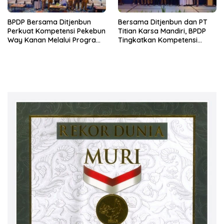
BPDP Bersama Ditjenbun
Bersama Ditjenbun dan PT
Perkuat Kompetensi Pekebun
Titian Karsa Mandiri, BPDP
Way Kanan Melalui Program
Tingkatkan Kompetensi
SDM Perkebunan 2026
Pekebun Way Kanan Lewat
Bersama PT Titian Karsa
Program SDM Perkebunan
Mandiri
2026