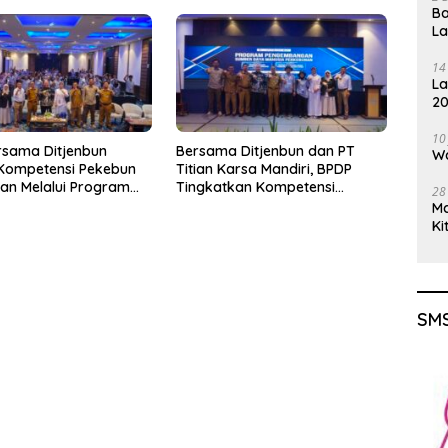
Ba
L
14
La
20
Gu
10
rsama Ditjenbun
Bersama Ditjenbun dan PT
Wa
 Kompetensi Pekebun
Titian Karsa Mandiri, BPDP
an Melalui Program
Tingkatkan Kompetensi
28
kebunan 2026
Pekebun Way Kanan Lewat
M
PT Titian Karsa
Program SDM Perkebunan
Ki
2026
SMS