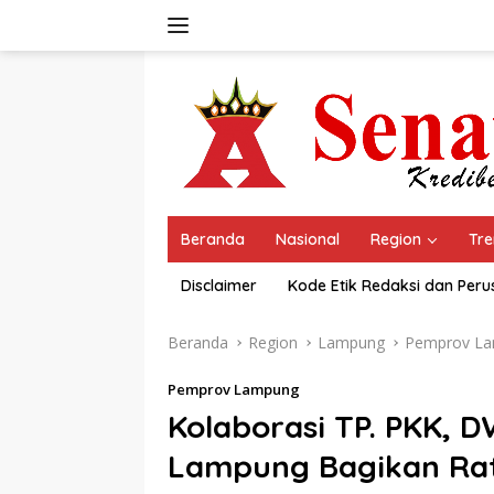
Langsung
ke
konten
Beranda
Nasional
Region
Tre
Disclaimer
Kode Etik Redaksi dan Per
Beranda
Region
Lampung
Pemprov L
Pemprov Lampung
Kolaborasi TP. PKK, D
Lampung Bagikan Ratu