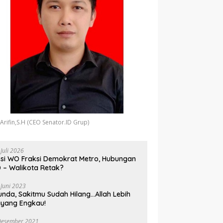
 Arifin,S.H (CEO Senator.ID Grup)
 Juli 2026
si WO Fraksi Demokrat Metro, Hubungan
 – Walikota Retak?
 Juni 2023
unda, Sakitmu Sudah Hilang…Allah Lebih
yang Engkau!
Desember 2021