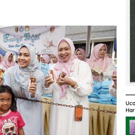
Uca
Har