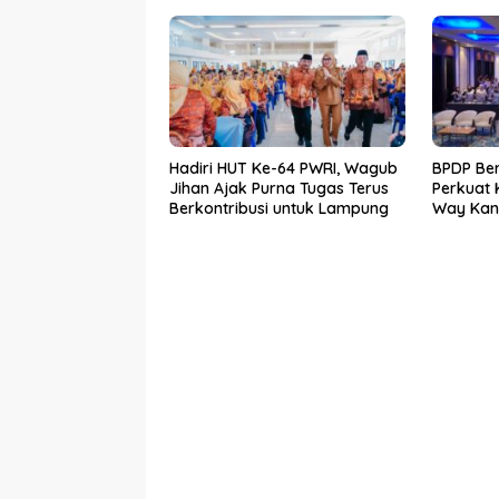
Pembangunan SDM Dimulai
dari Desa
Hadiri HUT Ke-64 PWRI, Wagub
BPDP Be
Jihan Ajak Purna Tugas Terus
Perkuat
Berkontribusi untuk Lampung
Way Kan
SDM Per
Bersama 
Mandiri