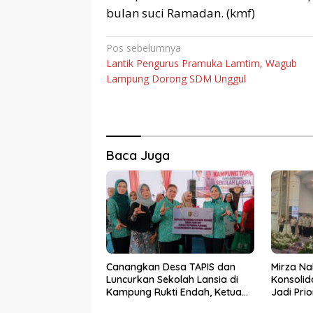
bulan suci Ramadan. (kmf)
Navigasi
Pos sebelumnya
Lantik Pengurus Pramuka Lamtim, Wagub
pos
Lampung Dorong SDM Unggul
Baca Juga
Canangkan Desa TAPIS dan
Mirza Na
Luncurkan Sekolah Lansia di
Konsolid
Kampung Rukti Endah, Ketua
Jadi Pri
TP PKK Lampung Dorong
Kemara