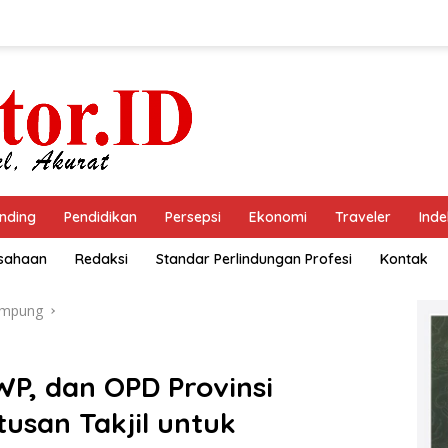
nding
Pendidikan
Persepsi
Ekonomi
Traveler
Inde
usahaan
Redaksi
Standar Perlindungan Profesi
Kontak
ampung
WP, dan OPD Provinsi
san Takjil untuk