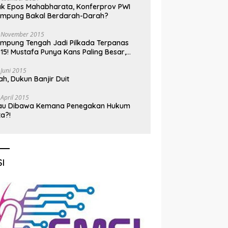
k Epos Mahabharata, Konferprov PWI
ampung Bakal Berdarah-Darah?
 November 2015
mpung Tengah Jadi Pilkada Terpanas
15! Mustafa Punya Kans Paling Besar,
nadi Jadi Kuda Hitam
 Juni 2015
h, Dukun Banjir Duit
 April 2015
au Dibawa Kemana Penegakan Hukum
ta?!
I