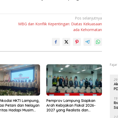
Pos selanjutnya
MBG dan Konflik Kepentingan: Diatas Kekuasaan
ada Kehormatan
Fajar
29
Ak
PD
19
hkodai HKTI Lampung,
Pemprov Lampung Siapkan
Ib
asi Petani dan Nelayan
Arah Kebijakan Fiskal 2026-
Sa
oritas Hadapi Musim
2027 yang Realistis dan
u
Berkelanjutan
2 