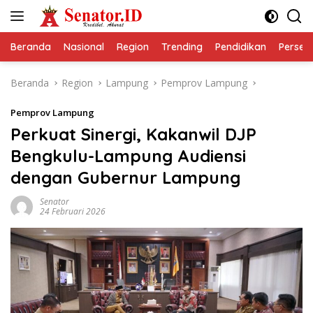
Langsung
ke
konten
Beranda
Nasional
Region
Trending
Pendidikan
Perseps
Beranda
Region
Lampung
Pemprov Lampung
Pemprov Lampung
Perkuat Sinergi, Kakanwil DJP
Bengkulu-Lampung Audiensi
dengan Gubernur Lampung
Senator
24 Februari 2026