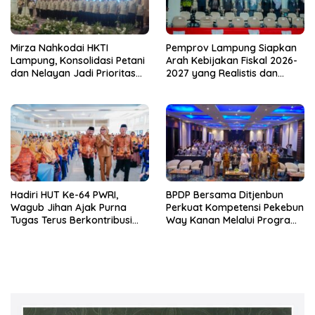
Mirza Nahkodai HKTI
Pemprov Lampung Siapkan
Lampung, Konsolidasi Petani
Arah Kebijakan Fiskal 2026-
dan Nelayan Jadi Prioritas
2027 yang Realistis dan
Hadapi Musim Kemarau
Berkelanjutan
Hadiri HUT Ke-64 PWRI,
BPDP Bersama Ditjenbun
Wagub Jihan Ajak Purna
Perkuat Kompetensi Pekebun
Tugas Terus Berkontribusi
Way Kanan Melalui Program
untuk Lampung
SDM Perkebunan 2026
Bersama PT Titian Karsa
Mandiri