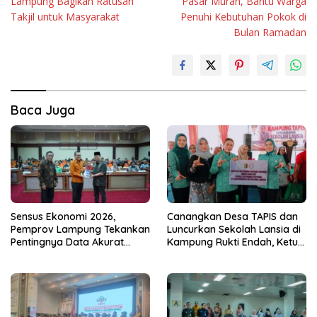
Lampung Bagikan Ratusan
Pasar Murah, Bantu Warga
Takjil untuk Masyarakat
Penuhi Kebutuhan Pokok di
Bulan Ramadan
Baca Juga
Sensus Ekonomi 2026,
Canangkan Desa TAPIS dan
Pemprov Lampung Tekankan
Luncurkan Sekolah Lansia di
Pentingnya Data Akurat
Kampung Rukti Endah, Ketua
untuk Kebijakan Tepat
TP PKK Lampung Dorong
Sasaran
Pembangunan SDM Dimulai
dari Desa