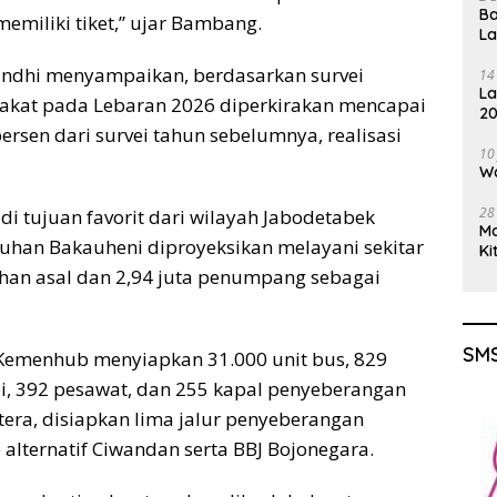
Ba
miliki tiket,” ujar Bambang.
L
ndhi menyampaikan, berdasarkan survei
14
La
rakat pada Lebaran 2026 diperkirakan mencapai
20
persen dari survei tahun sebelumnya, realisasi
Gu
10
Wa
28
i tujuan favorit dari wilayah Jabodetabek
M
buhan Bakauheni diproyeksikan melayani sekitar
Ki
an asal dan 2,94 juta penumpang sebagai
SMS
Kemenhub menyiapkan 31.000 unit bus, 829
api, 392 pesawat, dan 255 kapal penyeberangan
tera, disiapkan lima jalur penyeberangan
lternatif Ciwandan serta BBJ Bojonegara.