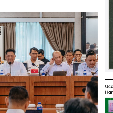
Uca
Har