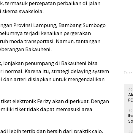
, termasuk percepatan perbaikan di jalan
i skema swakelola.
bungan Provinsi Lampung, Bambang Sumbogo
elumnya terjadi kenaikan pergerakan
uruh moda transportasi. Namun, tantangan
yeberangan Bakauheni.
k, lonjakan penumpang di Bakauheni bisa
i normal. Karena itu, strategi delaying system
Fajar
 tol dan arteri disiapkan untuk mengendalikan
29
Ak
PD
tiket elektronik Ferizy akan diperkuat. Dengan
miliki tiket tidak dapat memasuki area
19
Ib
Sa
i lebih tertib dan bersih dari praktik calo.
2 