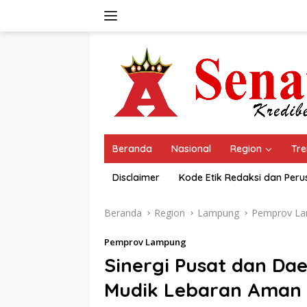
Langsung
ke
konten
Beranda
Nasional
Region
Tre
Disclaimer
Kode Etik Redaksi dan Per
Beranda
Region
Lampung
Pemprov L
Pemprov Lampung
Sinergi Pusat dan D
Mudik Lebaran Aman 