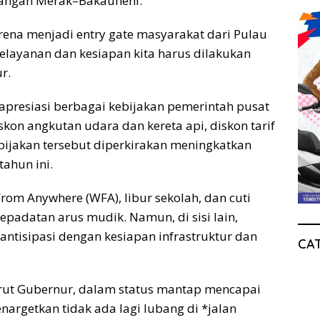
rangan Merak–Bakauheni.
rena menjadi entry gate masyarakat dari Pulau
elayanan dan kesiapan kita harus dilakukan
r.
apresiasi berbagai kebijakan pemerintah pusat
iskon angkutan udara dan kereta api, diskon tarif
ebijakan tersebut diperkirakan meningkatkan
ahun ini.
om Anywhere (WFA), libur sekolah, dan cuti
padatan arus mudik. Namun, di sisi lain,
antisipasi dengan kesiapan infrastruktur dan
CA
urut Gubernur, dalam status mantap mencapai
nargetkan tidak ada lagi lubang di *jalan