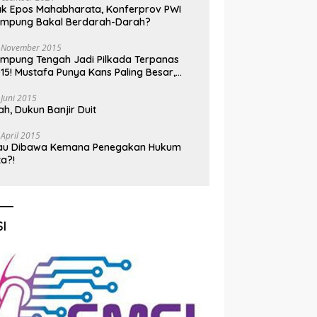
k Epos Mahabharata, Konferprov PWI
ampung Bakal Berdarah-Darah?
 November 2015
mpung Tengah Jadi Pilkada Terpanas
15! Mustafa Punya Kans Paling Besar,
nadi Jadi Kuda Hitam
 Juni 2015
h, Dukun Banjir Duit
 April 2015
au Dibawa Kemana Penegakan Hukum
ta?!
I