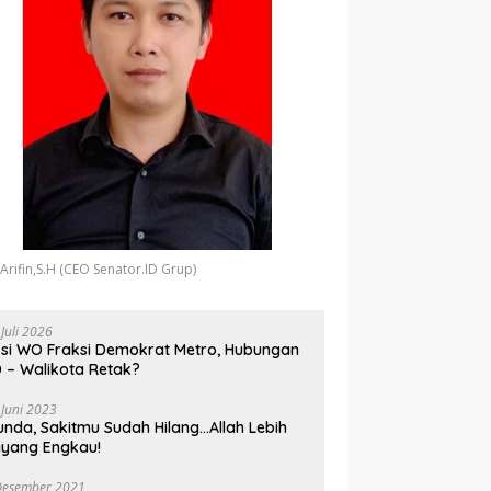
 Arifin,S.H (CEO Senator.ID Grup)
 Juli 2026
si WO Fraksi Demokrat Metro, Hubungan
 – Walikota Retak?
 Juni 2023
unda, Sakitmu Sudah Hilang…Allah Lebih
yang Engkau!
Desember 2021