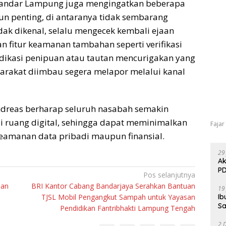
 Bandar Lampung juga mengingatkan beberapa
n penting, di antaranya tidak sembarang
dak dikenal, selalu mengecek kembali ejaan
an fitur keamanan tambahan seperti verifikasi
dikasi penipuan atau tautan mencurigakan yang
akat diimbau segera melapor melalui kanal
Andreas berharap seluruh nasabah semakin
 di ruang digital, sehingga dapat meminimalkan
Fajar
keamanan data pribadi maupun finansial.
29
Ak
PD
Pos selanjutnya
nan
BRI Kantor Cabang Bandarjaya Serahkan Bantuan
19
TJSL Mobil Pengangkut Sampah untuk Yayasan
Ib
Sa
Pendidikan Fantribhakti Lampung Tengah
2 