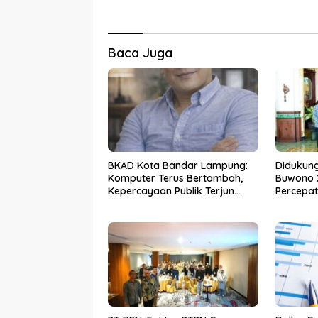
Baca Juga
BKAD Kota Bandar Lampung:
Didukung
Komputer Terus Bertambah,
Buwono 
Kepercayaan Publik Terjun
Percepa
Bebas
Akses Bo
Solo unt
DIY