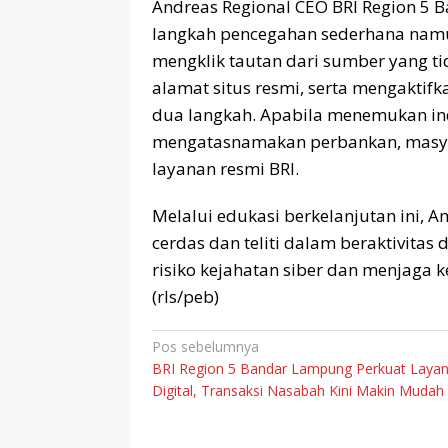
Andreas Regional CEO BRI Region 5
langkah pencegahan sederhana namu
mengklik tautan dari sumber yang ti
alamat situs resmi, serta mengaktifk
dua langkah. Apabila menemukan in
mengatasnamakan perbankan, masyar
layanan resmi BRI.
Melalui edukasi berkelanjutan ini, 
cerdas dan teliti dalam beraktivitas
risiko kejahatan siber dan menjaga 
(rls/peb)
Navigasi
Pos sebelumnya
BRI Region 5 Bandar Lampung Perkuat Laya
pos
Digital, Transaksi Nasabah Kini Makin Mudah