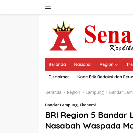
Langsung
ke
konten
Beranda
Nasional
Region
Tre
Disclaimer
Kode Etik Redaksi dan Per
Beranda
Region
Lampung
Bandar Lam
Bandar Lampung
,
Ekonomi
BRI Region 5 Bandar
Nasabah Waspada Mod