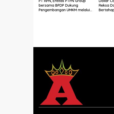
PT RPN, Entitas PTPN Group
Dollar C
bersama BPDP Dukung
Reksa Da
Pengembangan UMKM melalui
Bertahap
Workshop Pangan Sehat
Berbasis Minyak Sawit