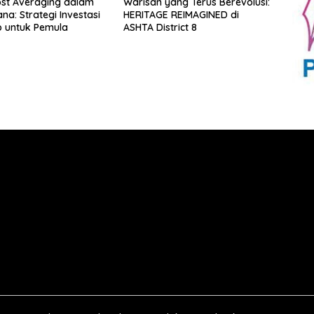
ost Averaging dalam
Warisan yang Terus Berevolusi:
na: Strategi Investasi
HERITAGE REIMAGINED di
 untuk Pemula
ASHTA District 8