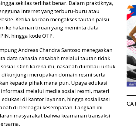
ngga sekilas terlihat benar. Dalam praktiknya,
ngguna internet yang terburu-buru atau
ebsite. Ketika korban mengakses tautan palsu
kan ke halaman tiruan yang meminta data
 PIN, hingga kode OTP.
Lampung Andreas Chandra Santoso menegaskan
a data rahasia nasabah melalui tautan tidak
sosial. Oleh karena itu, nasabah diimbau untuk
g dikunjungi merupakan domain resmi serta
kan kepada pihak mana pun. Upaya edukasi
informasi melalui media sosial resmi, materi
edukasi di kantor layanan, hingga sosialisasi
CA
bah di berbagai kesempatan. Langkah ini
daran masyarakat bahwa keamanan transaksi
bersama.