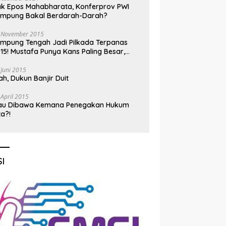
k Epos Mahabharata, Konferprov PWI
ampung Bakal Berdarah-Darah?
 November 2015
mpung Tengah Jadi Pilkada Terpanas
15! Mustafa Punya Kans Paling Besar,
nadi Jadi Kuda Hitam
 Juni 2015
h, Dukun Banjir Duit
 April 2015
au Dibawa Kemana Penegakan Hukum
ta?!
I