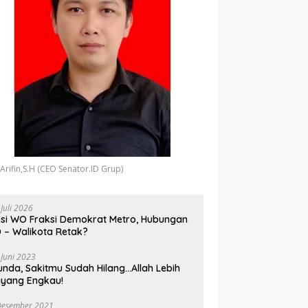
 Arifin,S.H (CEO Senator.ID Grup)
 Juli 2026
si WO Fraksi Demokrat Metro, Hubungan
 – Walikota Retak?
 Juni 2023
unda, Sakitmu Sudah Hilang…Allah Lebih
yang Engkau!
Desember 2021