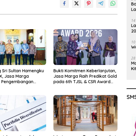
Ba
L
14
La
20
Gu
10
Wa
28
M
Ki
 Sri Sultan Hamengku
Bukti Komitmen Keberlanjutan,
X, Jasa Marga
Jasa Marga Raih Predikat Gold
t Pengembangan
pada 6th TJSL & CSR Award
koharjo Tol Jogja-
2026
uk Dukung Konektivitas
SMS