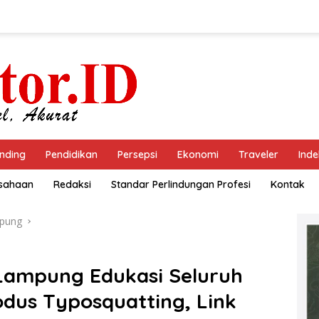
nding
Pendidikan
Persepsi
Ekonomi
Traveler
Inde
usahaan
Redaksi
Standar Perlindungan Profesi
Kontak
pung
 Lampung Edukasi Seluruh
us Typosquatting, Link